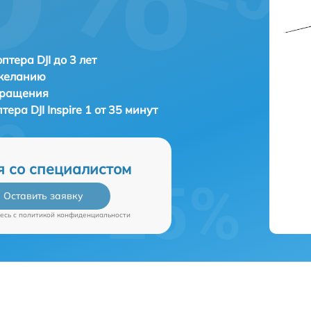
птера DJI до 3 лет
 желанию
бращения
птера
DJI Inspire 1 от 35 минут
я со специалистом
Оставить заявку
есь c
политикой конфиденциальности