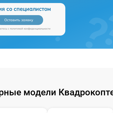
ия со специалистом
Оставить заявку
аетесь c
политикой конфиденциальности
рные модели Квадрокопте