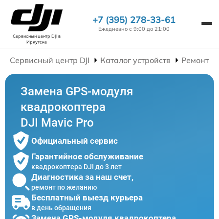
+7 (395) 278-33-61
Ежедневно с 9:00 до 21:00
Сервисный центр DJI
в
Иркутске
Сервисный центр DJI
Каталог устройств
Ремонт К
Замена GPS-модуля
квадрокоптера
DJI Mavic Pro
Официальный сервис
Гарантийное обслуживание
квадрокоптера DJI до 3 лет
Диагностика за наш счет,
ремонт по желанию
Бесплатный выезд курьера
в день обращения
Замена GPS-модуля квадрокоптера