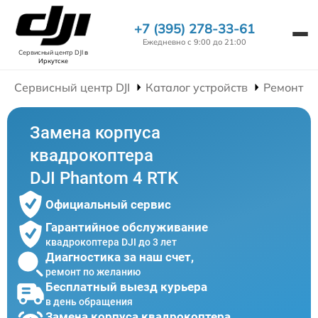
+7 (395) 278-33-61
Ежедневно с 9:00 до 21:00
Сервисный центр DJI
в
Иркутске
Сервисный центр DJI
Каталог устройств
Ремонт К
Замена корпуса
квадрокоптера
DJI Phantom 4 RTK
Официальный сервис
Гарантийное обслуживание
квадрокоптера DJI до 3 лет
Диагностика за наш счет,
ремонт по желанию
Бесплатный выезд курьера
в день обращения
Замена корпуса квадрокоптера