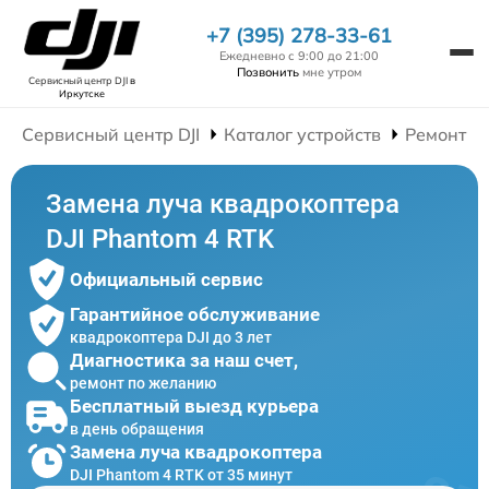
+7 (395) 278-33-61
Ежедневно с 9:00 до 21:00
Позвонить
мне утром
Сервисный центр DJI
в
Иркутске
Сервисный центр DJI
Каталог устройств
Ремонт К
Замена луча квадрокоптера
DJI Phantom 4 RTK
Официальный сервис
Гарантийное обслуживание
квадрокоптера DJI до 3 лет
Диагностика за наш счет,
ремонт по желанию
Бесплатный выезд курьера
в день обращения
Замена луча квадрокоптера
DJI Phantom 4 RTK от 35 минут