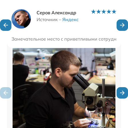
Наши мастера
Серов Александр
Источник –
Яндекс
Замечательное место с приветливыми сотрудниками
Константин Александрович Иванов