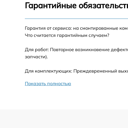
Гарантийные обязательств
Замена лопасти DJI Spark Controller Combo
Замена GPS-модуля DJI Spark Controller
Гарантия от сервиса: на смонтированные ко
Combo
Что считается гарантийным случаем?
Замена корпуса DJI Spark Controller Combo
Для работ: Повторное возникновение дефект
запчасти).
Замена аккумулятора DJI Spark Controller
Combo
Для комплектующих: Преждевременный выход 
Настройка шифрования Wi-Fi DJI Spark
Controller Combo
Показать полностью
Прошивка DJI Spark Controller Combo
Установка антенны пульта DJI Spark
Controller Combo