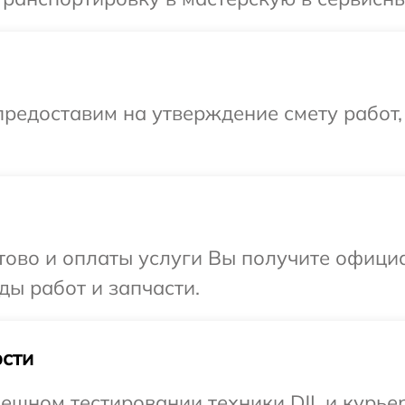
редоставим на утверждение смету работ,
отово и оплаты услуги Вы получите офиц
иды работ и запчасти.
сти
ешном тестировании техники DJI, и курье