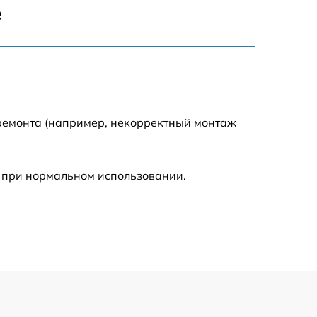
е
1400 р
1500 р
1600 р
 ремонта (например, некорректный монтаж
1600 р
 при нормальном использовании.
1000 р
800 р
1000 р