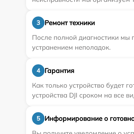
Ремонт техники
3
После полной диагностики мы п
устранением неполадок.
Гарантия
4
Как только устройство будет г
устройства DJI сроком на все в
Информирование о готовно
5
Вы получите уведомление о усп