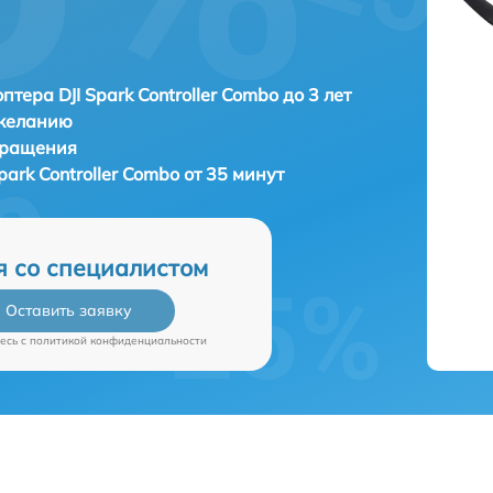
тера DJI Spark Controller Combo до 3 лет
 желанию
бращения
ark Controller Combo от 35 минут
я со специалистом
Оставить заявку
есь c
политикой конфиденциальности